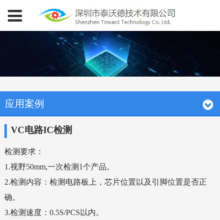
应用案例
VC电路IC检测
检测要求：
1.
视野
50
mm,
一次检测
1
个产品。
2.
检测内容：检测电路板上，芯片位置
以及引脚位置
是否正
确。
3.
检测速度：
0.5S/PCS
以内。